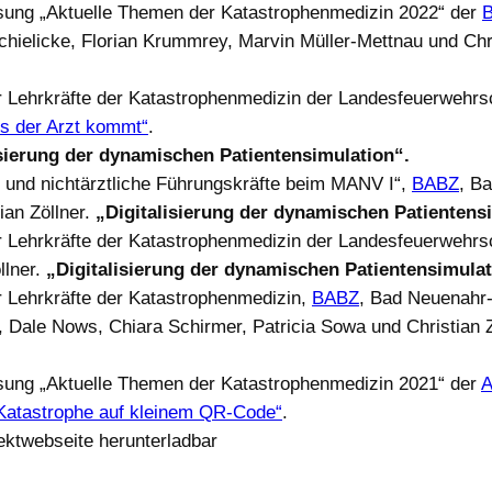
sung „Aktuelle Themen der Katastrophenmedizin 2022“ der
hielicke, Florian Krummrey, Marvin Müller-Mettnau und Chri
ür Lehrkräfte der Katastrophenmedizin der Landesfeuerwehrs
is der Arzt kommt“
.
isierung der dynamischen Patientensimulation“.
 und nichtärztliche Führungskräfte beim MANV I“,
BABZ
, B
ian Zöllner.
„Digitalisierung der dynamischen Patientens
ür Lehrkräfte der Katastrophenmedizin der Landesfeuerwehrs
llner.
„Digitalisierung der dynamischen Patientensimulat
ür Lehrkräfte der Katastrophenmedizin,
BABZ
, Bad Neuenahr-
t, Dale Nows, Chiara Schirmer, Patricia Sowa und Christian 
sung „Aktuelle Themen der Katastrophenmedizin 2021“ der
Katastrophe auf kleinem QR-Code“
.
ektwebseite herunterladbar