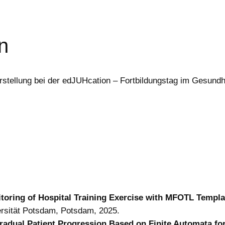
n
vorstellung bei der edJUHcation – Fortbildungstag im Gesu
toring of Hospital Training Exercise with MFOTL Templ
iversität Potsdam, Potsdam, 2025.
radual Patient Progression Based on Finite Automata for