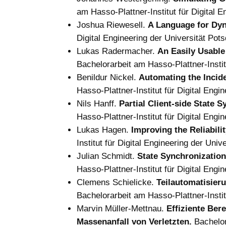
am Hasso-Plattner-Institut für Digital 
Joshua Riewesell.
A Language for Dyn
Digital Engineering der Universität Po
Lukas Radermacher.
An Easily Usable 
Bachelorarbeit am Hasso-Plattner-Instit
Benildur Nickel.
Automating the Incid
Hasso-Plattner-Institut für Digital Eng
Nils Hanff.
Partial Client-side State 
Hasso-Plattner-Institut für Digital Eng
Lukas Hagen.
Improving the Reliabili
Institut für Digital Engineering der Un
Julian Schmidt.
State Synchronization
Hasso-Plattner-Institut für Digital Eng
Clemens Schielicke.
Teilautomatisieru
Bachelorarbeit am Hasso-Plattner-Instit
Marvin Müller-Mettnau.
Effiziente Ber
Massenanfall von Verletzten.
Bachelor