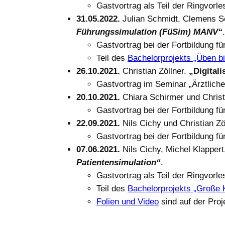
Gastvortrag als Teil der
Ringvorle
31.05.2022.
Julian Schmidt, Clemens Sc
Führungssimulation (FüSim) MANV“
.
Gastvortrag bei der Fortbildung f
Teil des
Bachelorprojekts „Üben b
26.10.2021.
Christian Zöllner.
„Digital
Gastvortrag im Seminar „Ärztliche
20.10.2021.
Chiara Schirmer und Christ
Gastvortrag bei der Fortbildung f
22.09.2021.
Nils Cichy und Christian Zö
Gastvortrag bei der Fortbildung f
07.06.2021.
Nils Cichy, Michel Klapper
Patientensimulation“
.
Gastvortrag als Teil der
Ringvorle
Teil des
Bachelorprojekts „Große 
Folien und Video
sind auf der Proj