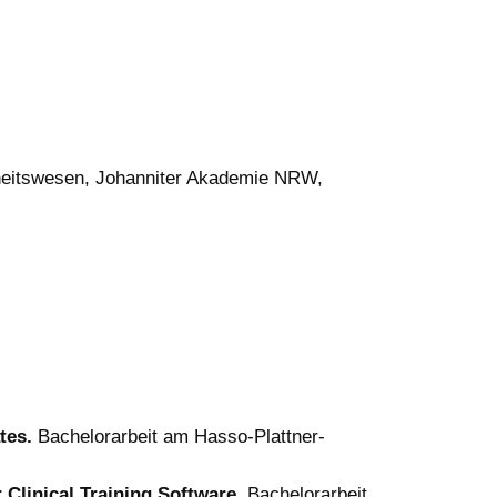
ndheitswesen, Johanniter Akademie NRW,
ates.
Bachelorarbeit am Hasso-Plattner-
 Clinical Training Software.
Bachelorarbeit