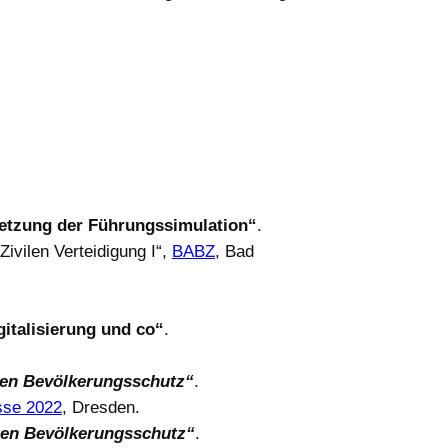
setzung der Führungssimulation“
.
ivilen Verteidigung I“,
BABZ
, Bad
italisierung und co“
.
den Bevölkerungsschutz“
.
se 2022
, Dresden.
chen Bevölkerungsschutz“
.