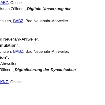
BABZ
, Online.
stian Zöllner.
„Digitale Umsetzung der
chulen,
BABZ
, Bad Neuenahr-Ahrweiler.
ad Neuenahr-Ahrweiler.
imulation“.
chulen,
BABZ
, Bad Neuenahr-Ahrweiler.
ion“.
Ahrweiler.
Zöllner.
„Digitalisierung der Dynamischen
AKNZ
, Online.